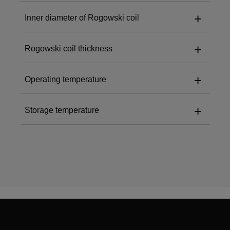
2m (customizable)
+
Inner diameter of Rogowski coil
RCP500:
37*22*82mm
+
Rogowski coil thickness
RCP500:
50 mm (anpassbar)
+
Operating temperature
RCP500:
Ca. Ø6mm
+
Storage temperature
RCP500:
-20℃ - 70℃
RCP500:
-30℃ - 70℃