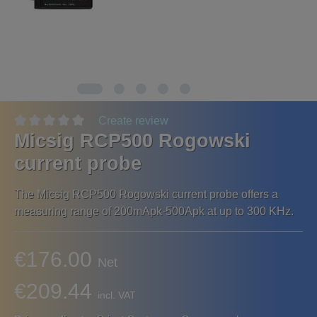
Create review
Micsig RCP500 Rogowski
current probe
The Micsig RCP500 Rogowski current probe offers a
measuring range of 200mApk-500Apk at up to 300 KHz.
€176.00
Net
€209.44
incl. VAT