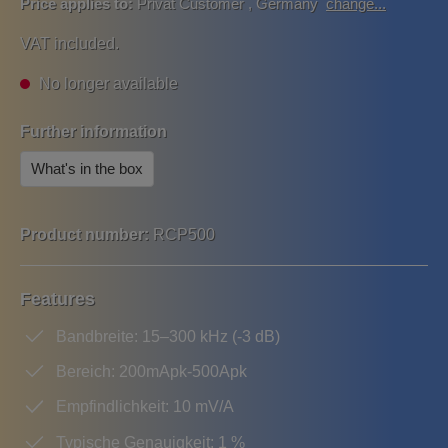
Price applies to:
Privat Customer
,
Germany
change...
VAT included.
No longer available
Further information
What's in the box
Product number:
RCP500
Features
Bandbreite: 15–300 kHz (-3 dB)
Bereich: 200mApk-500Apk
Empfindlichkeit: 10 mV/A
Typische Genauigkeit: 1 %